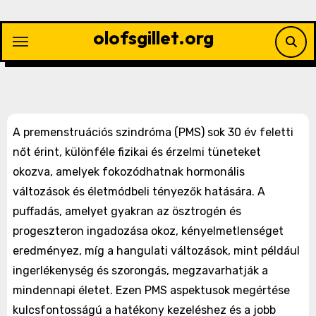
Skip
to
olofsgillet.org
content
A premenstruációs szindróma (PMS) sok 30 év feletti
nőt érint, különféle fizikai és érzelmi tüneteket
okozva, amelyek fokozódhatnak hormonális
változások és életmódbeli tényezők hatására. A
puffadás, amelyet gyakran az ösztrogén és
progeszteron ingadozása okoz, kényelmetlenséget
eredményez, míg a hangulati változások, mint például
ingerlékenység és szorongás, megzavarhatják a
mindennapi életet. Ezen PMS aspektusok megértése
kulcsfontosságú a hatékony kezeléshez és a jobb