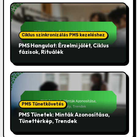
Ciklus szinkronizálás PMS kezeléshez
PMS Hangulat: Érzelmi jólét, Ciklus
fázisok, Rituálék
PMS Tünetkövetés
PMS Tünetek: Minták Azonosítása,
Tünettérkép, Trendek