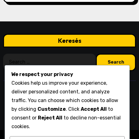
Keresés
Search
for:
We respect your privacy
Cookies help us improve your experience,
deliver personalized content, and analyze
olofsgillet.org
traffic. You can choose which cookies to allow
by clicking
Customize
. Click
Accept All
to
consent or
Reject All
to decline non-essential
cookies.
Copyright © All rights reserved
|
Blogarise
by