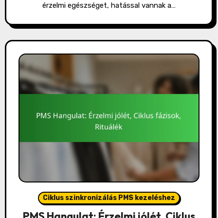
érzelmi egészséget, hatással vannak a…
Ciklus szinkronizálás PMS kezeléshez
PMS Hangulat: Érzelmi jólét, Ciklus