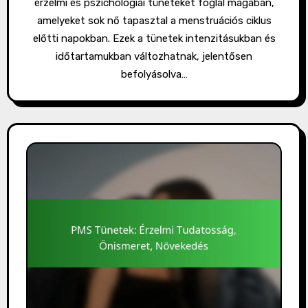
érzelmi és pszichológiai tüneteket foglal magában,
amelyeket sok nő tapasztal a menstruációs ciklus
előtti napokban. Ezek a tünetek intenzitásukban és
időtartamukban változhatnak, jelentősen
befolyásolva…