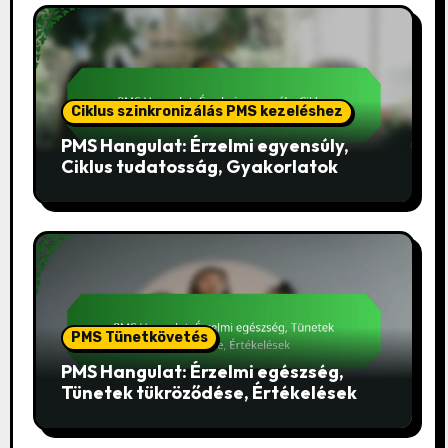
Ciklus szinkronizálás PMS kezeléshez
PMS Hangulat: Érzelmi egyensúly,
Ciklus tudatosság, Gyakorlatok
PMS Tünetkövetés
PMS Hangulat: Érzelmi egészség,
Tünetek tükröződése, Értékelések