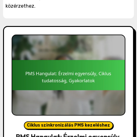
közérzethez.
Ciklus szinkronizálás PMS kezeléshez
PMS Hangulat: Érzelmi egyensúly,