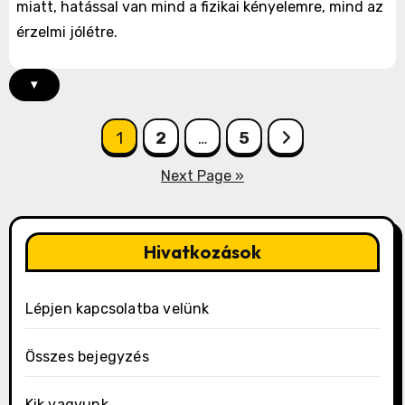
miatt, hatással van mind a fizikai kényelemre, mind az
érzelmi jólétre.
▾
Posts
1
2
…
5
pagination
Next Page »
Hivatkozások
Lépjen kapcsolatba velünk
Összes bejegyzés
Kik vagyunk