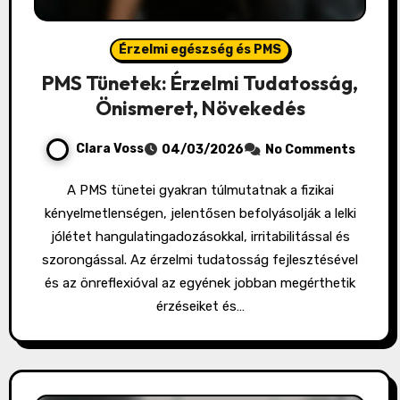
Érzelmi egészség és PMS
PMS Tünetek: Érzelmi Tudatosság,
Önismeret, Növekedés
Clara Voss
04/03/2026
No Comments
A PMS tünetei gyakran túlmutatnak a fizikai
kényelmetlenségen, jelentősen befolyásolják a lelki
jólétet hangulatingadozásokkal, irritabilitással és
szorongással. Az érzelmi tudatosság fejlesztésével
és az önreflexióval az egyének jobban megérthetik
érzéseiket és…