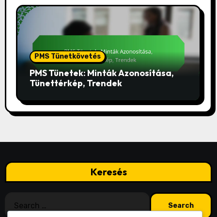
PMS Tünetkövetés
PMS Tünetek: Minták Azonosítása,
Tünettérkép, Trendek
Keresés
Search
for: