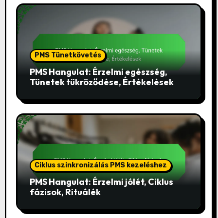
PMS Tünetkövetés
PMS Hangulat: Érzelmi egészség,
Tünetek tükröződése, Értékelések
Ciklus szinkronizálás PMS kezeléshez
PMS Hangulat: Érzelmi jólét, Ciklus
fázisok, Rituálék