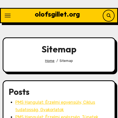
Skip
to
olofsgillet.org
content
Sitemap
Home
Sitemap
Posts
PMS Hangulat: Érzelmi egyensúly, Ciklus
tudatosság, Gyakorlatok
PMS Hangulat: Érzelmi egészség, Tünetek