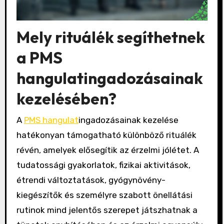
Mely rituálék segíthetnek
a PMS
hangulatingadozásainak
kezelésében?
A
PMS hangulat
ingadozásainak kezelése
hatékonyan támogatható különböző rituálék
révén, amelyek elősegítik az érzelmi jólétet. A
tudatossági gyakorlatok, fizikai aktivitások,
étrendi változtatások, gyógynövény-
kiegészítők és személyre szabott önellátási
rutinok mind jelentős szerepet játszhatnak a