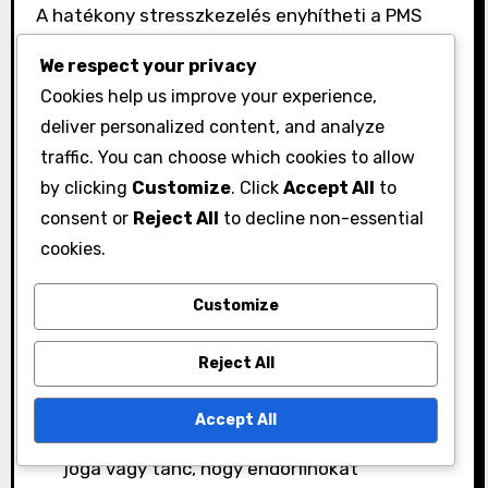
A hatékony stresszkezelés enyhítheti a PMS
tüneteit és fokozhatja az érzelmi jólétet. A
We respect your privacy
stressz gyakran súlyosbítja a
Cookies help us improve your experience,
hangulatingadozásokat és a
deliver personalized content, and analyze
kellemetlenségeket, ezért elengedhetetlen a
traffic. You can choose which cookies to allow
stressz kezelésére irányuló technikák
by clicking
Customize
. Click
Accept All
to
beépítése. A tudatossági gyakorlatok, a fizikai
consent or
Reject All
to decline non-essential
aktivitás és az étrendi változtatások mind
cookies.
hozzájárulhatnak a stresszszint
Customize
csökkentéséhez.
Itt van néhány gyakorlati stresszkezelési
Reject All
technika:
Accept All
Rendszeres fizikai aktivitás, például séta,
jóga vagy tánc, hogy endorfinokat