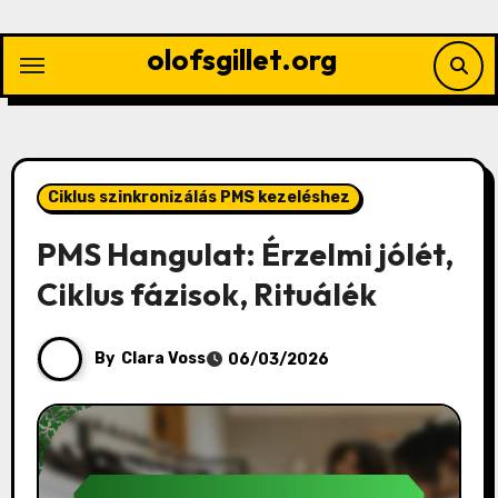
Skip
to
olofsgillet.org
content
Ciklus szinkronizálás PMS kezeléshez
PMS Hangulat: Érzelmi jólét,
Ciklus fázisok, Rituálék
By
Clara Voss
06/03/2026