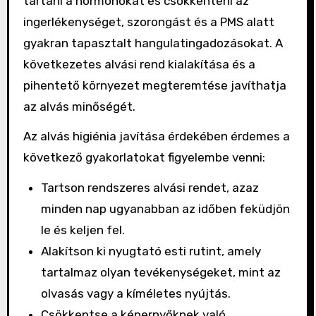
tartani a hormonokat és csökkenteni az
ingerlékenységet, szorongást és a PMS alatt
gyakran tapasztalt hangulatingadozásokat. A
következetes alvási rend kialakítása és a
pihentető környezet megteremtése javíthatja
az alvás minőségét.
Az alvás higiénia javítása érdekében érdemes a
következő gyakorlatokat figyelembe venni:
Tartson rendszeres alvási rendet, azaz
minden nap ugyanabban az időben feküdjön
le és keljen fel.
Alakítson ki nyugtató esti rutint, amely
tartalmaz olyan tevékenységeket, mint az
olvasás vagy a kíméletes nyújtás.
Csökkentse a képernyőknek való