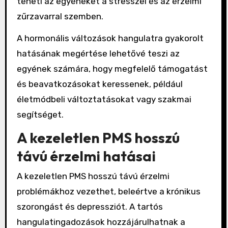
teheti az egyéneket a stresszel és az érzelmi
zűrzavarral szemben.
A hormonális változások hangulatra gyakorolt
hatásának megértése lehetővé teszi az
egyének számára, hogy megfelelő támogatást
és beavatkozásokat keressenek, például
életmódbeli változtatásokat vagy szakmai
segítséget.
A kezeletlen PMS hosszú
távú érzelmi hatásai
A kezeletlen PMS hosszú távú érzelmi
problémákhoz vezethet, beleértve a krónikus
szorongást és depressziót. A tartós
hangulatingadozások hozzájárulhatnak a