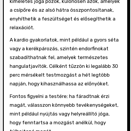
kíméletes jóga pózok, különösen azok, amelyek
a csípőre és az alsó hátra összpontosítanak,
enyhíthetik a feszültséget és elősegíthetik a
relaxációt.
A kardio gyakorlatok, mint például a gyors séta
vagy a kerékpározás, szintén endorfinokat
szabadíthatnak fel, amelyek természetes
hangulatjavítók. Célként tűzzön ki legalább 30
perc mérsékelt testmozgást a hét legtöbb
napján, hogy kihasználhassa az előnyöket.
Fontos figyelni a testére; ha fáradtnak érzi
magát, válasszon könnyebb tevékenységeket,
mint például nyújtás vagy helyreállító jóga,
hogy fenntartsa a mozgást anélkül, hogy