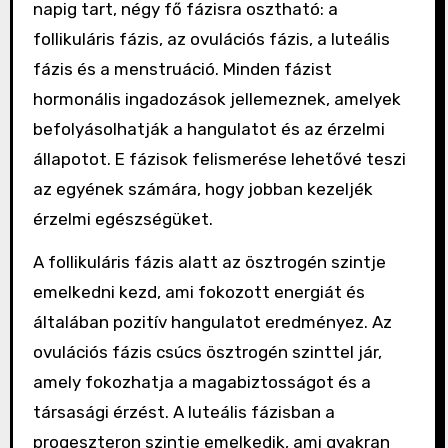
napig tart, négy fő fázisra osztható: a
follikuláris fázis, az ovulációs fázis, a luteális
fázis és a menstruáció. Minden fázist
hormonális ingadozások jellemeznek, amelyek
befolyásolhatják a hangulatot és az érzelmi
állapotot. E fázisok felismerése lehetővé teszi
az egyének számára, hogy jobban kezeljék
érzelmi egészségüket.
A follikuláris fázis alatt az ösztrogén szintje
emelkedni kezd, ami fokozott energiát és
általában pozitív hangulatot eredményez. Az
ovulációs fázis csúcs ösztrogén szinttel jár,
amely fokozhatja a magabiztosságot és a
társasági érzést. A luteális fázisban a
progeszteron szintje emelkedik, ami gyakran