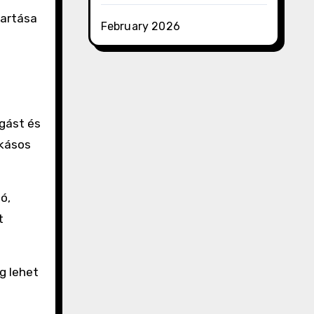
tartása
February 2026
gást és
okásos
ó,
t
g lehet