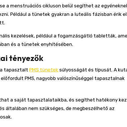
e a menstruációs cikluson belül segíthet az egyénekne
ni. Például a tünetek gyakran a luteális fázisban érik el
tt.
lis kezelések, például a fogamzásgátló tabletták, am
ában és a tünetek enyhítésében.
ai tényezők
 a tapasztalt
PMS tünetek
súlyosságát és típusát. A ku
n előfordult PMS, nagyobb valószínűséggel tapasztalnak
that a saját tapasztalataikba, és segíthet hatékony kez
elés általában nem szükséges, de megbeszélhető az
yosak.