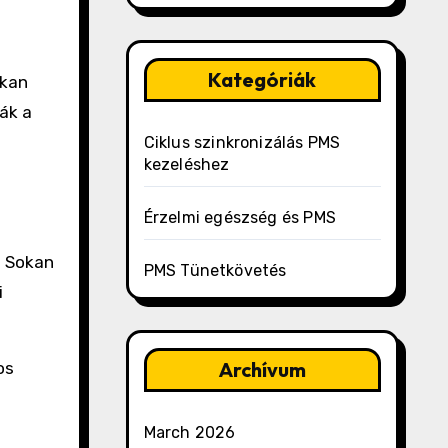
Kategóriák
okan
ák a
Ciklus szinkronizálás PMS
kezeléshez
Érzelmi egészség és PMS
. Sokan
PMS Tünetkövetés
i
Archívum
os
March 2026