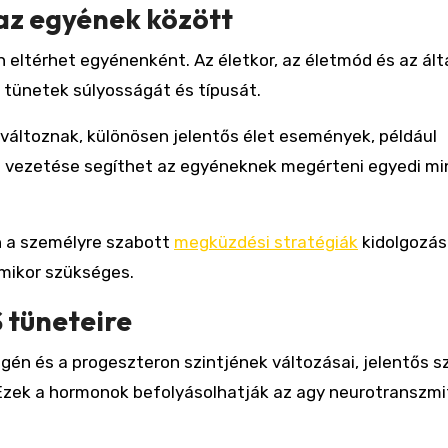
az egyének között
eltérhet egyénenként. Az életkor, az életmód és az ált
 tünetek súlyosságát és típusát.
 változnak, különösen jelentős élet események, például
 vezetése segíthet az egyéneknek megérteni egyedi mi
n a személyre szabott
megküzdési stratégiák
kidolgozá
amikor szükséges.
 tüneteire
gén és a progeszteron szintjének változásai, jelentős s
zek a hormonok befolyásolhatják az agy neurotranszmit