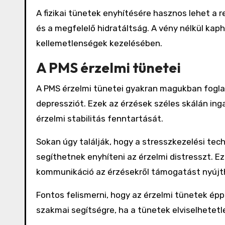
A fizikai tünetek enyhítésére hasznos lehet a
és a megfelelő hidratáltság. A vény nélkül kap
kellemetlenségek kezelésében.
A PMS érzelmi tünetei
A PMS érzelmi tünetei gyakran magukban fogla
depressziót. Ezek az érzések széles skálán i
érzelmi stabilitás fenntartását.
Sokan úgy találják, hogy a stresszkezelési tech
segíthetnek enyhíteni az érzelmi distresszt. Ez
kommunikáció az érzésekről támogatást nyújt
Fontos felismerni, hogy az érzelmi tünetek épp
szakmai segítségre, ha a tünetek elviselhetetl