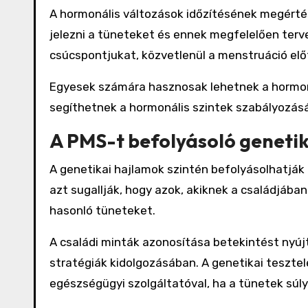
A hormonális változások időzítésének megértés
jelezni a tüneteket és ennek megfelelően tervez
csúcspontjukat, közvetlenül a menstruáció elő
Egyesek számára hasznosak lehetnek a hormoná
segíthetnek a hormonális szintek szabályozás
A PMS-t befolyásoló genetik
A genetikai hajlamok szintén befolyásolhatják
azt sugallják, hogy azok, akiknek a családjába
hasonló tüneteket.
A családi minták azonosítása betekintést nyúj
stratégiák kidolgozásában. A genetikai teszt
egészségügyi szolgáltatóval, ha a tünetek súl