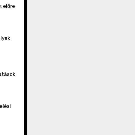
k előre
elyek
tatások
elési