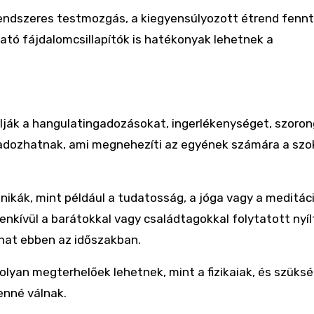
 rendszeres testmozgás, a kiegyensúlyozott étrend fenn
ható fájdalomcsillapítók is hatékonyak lehetnek a
lják a hangulatingadozásokat, ingerlékenységet, szoron
ngadozhatnak, ami megnehezíti az egyének számára a sz
nikák, mint például a tudatosság, a jóga vagy a meditáci
enkívül a barátokkal vagy családtagokkal folytatott nyíl
hat ebben az időszakban.
olyan megterhelőek lehetnek, mint a fizikaiak, és szüksé
enné válnak.