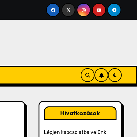
PMS Hangulat: Érzelmi Tisztánlátás, Önismeret, Megé
Hivatkozások
Lépjen kapcsolatba velünk