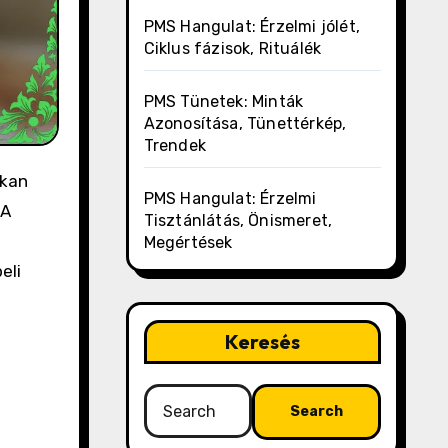
PMS Hangulat: Érzelmi jólét,
Ciklus fázisok, Rituálék
PMS Tünetek: Minták
Azonosítása, Tünettérkép,
Trendek
PMS Hangulat: Érzelmi
 A
Tisztánlátás, Önismeret,
Megértések
eli
Keresés
Search
for: