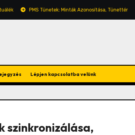
PMS Tünetek: Minták Azonosítása, Tünettérkép, Trendek
ejegyzés
Lépjen kapcsolatba velünk
k szinkronizálása,