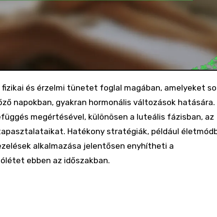
ző napokban, gyakran hormonális változások hatására.
efüggés megértésével, különösen a luteális fázisban, az
 tapasztalataikat. Hatékony stratégiák, például életmódb
ezelések alkalmazása jelentősen enyhítheti a
jólétet ebben az időszakban.