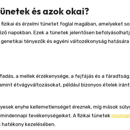
ünetek és azok okai?
fizikai és érzelmi tünetet foglal magában, amelyeket s
ző napokban. Ezek a tünetek jelentősen befolyásolhatj
, genetikai tényezők és egyéni változékonyság hatására
uffadás, a mellek érzékenysége, a fejfájás és a fáradtság
lamint étvágyváltozásokat, például bizonyos ételek iránt
gyesek enyhe kellemetlenséget éreznek, míg mások súly
mindennapi tevékenységeiket. A fizikai tünetek
nyomon
s hatékony kezelésében.