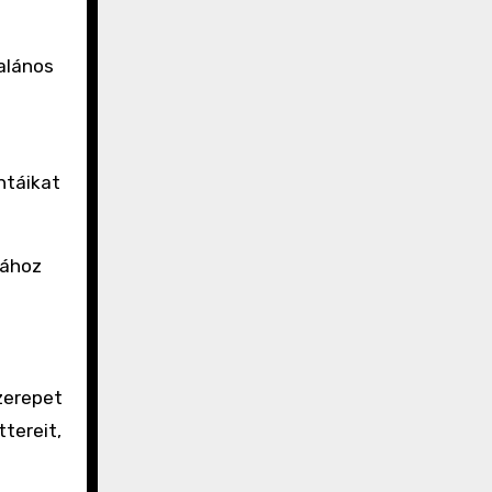
alános
ntáikat
sához
zerepet
tereit,