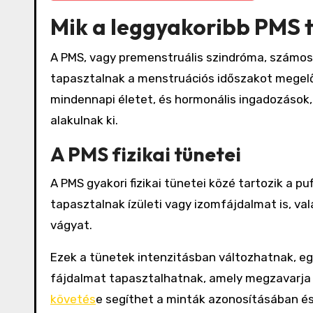
Mik a leggyakoribb PMS t
A PMS, vagy premenstruális szindróma, számos 
tapasztalnak a menstruációs időszakot megelő
mindennapi életet, és hormonális ingadozások
alakulnak ki.
A PMS fizikai tünetei
A PMS gyakori fizikai tünetei közé tartozik a p
tapasztalnak ízületi vagy izomfájdalmat is, va
vágyat.
Ezek a tünetek intenzitásban változhatnak, e
fájdalmat tapasztalhatnak, amely megzavarja 
követés
e segíthet a minták azonosításában é