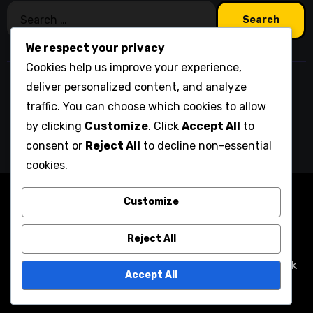
Search
for:
We respect your privacy
Cookies help us improve your experience,
olofsgillet.org
deliver personalized content, and analyze
traffic. You can choose which cookies to allow
by clicking
Customize
. Click
Accept All
to
consent or
Reject All
to decline non-essential
cookies.
Copyright © All rights reserved
|
Blogarise
by
Customize
Themeansar
.
Sütiszabályzat
Az Ön adatvédelme
Reject All
Felhasználói megállapodás
Lépjen kapcsolatba velünk
Accept All
Kik vagyunk