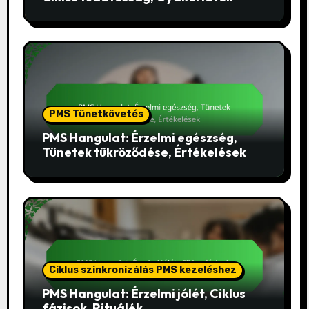
PMS Tünetkövetés
PMS Hangulat: Érzelmi egészség,
Tünetek tükröződése, Értékelések
Ciklus szinkronizálás PMS kezeléshez
PMS Hangulat: Érzelmi jólét, Ciklus
fázisok, Rituálék