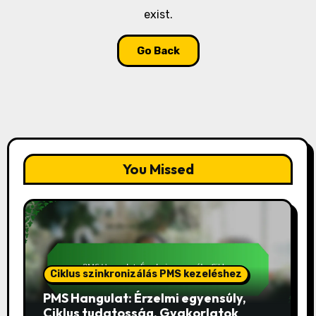
exist.
Go Back
You Missed
Ciklus szinkronizálás PMS kezeléshez
PMS Hangulat: Érzelmi egyensúly,
Ciklus tudatosság, Gyakorlatok